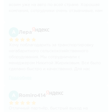
жидкость). Учитывая особенность нашей
возим уже на авто по всей стране. Хорошая
продукции все сроки поставки соблюдаются
компания, сотрудники очень отзывчивые, нам
на 100%, и ни разу не было каких либо
всё нравится.
"неприятностей".
Отдельная благодарность с самого начала
Лера
сотрудничества, Кириллу Короткову.
Хочу поблагодарить за транспортировку
Всем рекомендуем!!!
негабаритного сельскохозяйственного
оборудования. Мы сотрудничали с
менеджером Никитой Жириковым. Все было
сделано быстро и качественно. Для нас
важным преимуществом стало наличие
Подробнее
работы с НДС.
Romiro414
Отличный партнёр, быстрый выход на