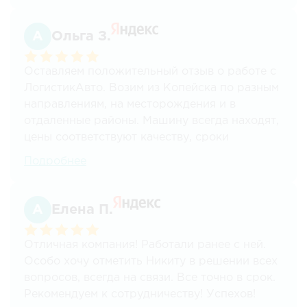
чем мы ожидали. Приятно сотрудничать с
такими квалифицированными специалистами.
Ольга З.
Безусловно, рекомендуем!
Оставляем положительный отзыв о работе с
ЛогистикАвто. Возим из Копейска по разным
направлениям, на месторождения и в
отдаленные районы. Машину всегда находят,
цены соответствуют качеству, сроки
соблюдаются. Для нас это ключевые
Подробнее
моменты. Спасибо! Планируем и дальше
пользоваться вашими услугами.
Елена П.
Отличная компания! Работали ранее с ней.
Особо хочу отметить Никиту в решении всех
вопросов, всегда на связи. Все точно в срок.
Рекомендуем к сотрудничеству! Успехов!