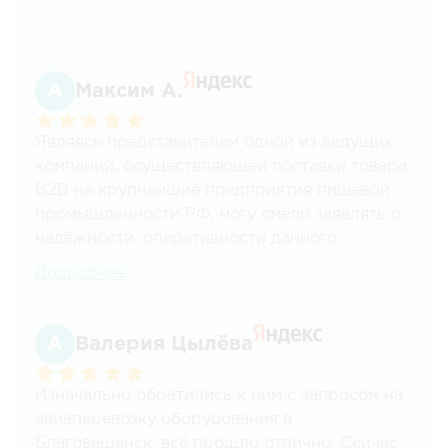
Максим А.
Являясь представителем одной из ведущих
компаний, осуществляющей поставки товара
В2В на крупнейшие предприятия пищевой
промышленности РФ, могу смело заявлять о
надёжности, оперативности данного
перевозчика.
Подробнее
С данной компанией осуществляем
грузоперевозки уже более 7 лет по всем
Валерия Цылёва
направлениям из Москвы в другие регионы,
разным тоннажем, начиная от 100кг и
Изначально обратились к ним с запросом на
заканчивая 20ти тонными фурами, а также
авиаперевозку оборудования в
различным видом продукции ( в основном
Благовещенск, всё прошло отлично. Сейчас