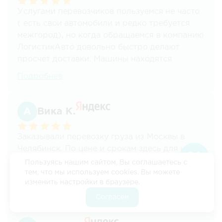
Услугами перевозчиков пользуемся не часто
( есть свои автомобили и редко требуется
межгород), но когда обращаемся в компанию
ЛогистикАвто довольно быстро делают
просчет доставки. Машины находятся
быстро, менеджеры всегда на связи.
Подробнее
Стоимость перевозки тоже устраивает.
Проблем не возникало. всегда стараются
идти на встречу.
Вика К.
Заказывали перевозку груза из Москвы в
Челябинск. По цене и срокам здесь для нас
самые выгодные условия. Все вопросы по
Пользуясь нашим сайтом, Вы соглашаетесь с
документам решали через менеджера —
тем, что мы используем cookies. Вы можете
изменить настройки в браузере.
удобно и без лишней суеты.
Согласен