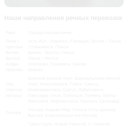
Наши направления речных перевозок
Река
Города/направления
Лена (
Усть-Кут - Киренск /Пеледуй/ Витим / Ленск
притоки
/Олекминск /Тикси
Витим,
Витим - Якутск /Ленск
Вилюй,
Ленск - Якутск
Алдан,
Осетрово, Покровск, Сангар
Иреляй)
Ирелях
Бийский речной порт, Барнаульский речной
Обь
порт, Новосибирск, Томск, Самусь,
(приток
Нижневартовск, Сургут, Лабытнанги,
Иртыш)
Павлодар, Омск, Тобольск, Тюмень, Ханты-
Мансийск, Нефтеюганск, Сергино, Салехард;
Печора, Нарьян-Мар, Усинск Усть-Цильма,
Печора
Вуктыл, Комсомольск-На-Печоре
Тарко-Сале, Новый Уренгой, п. Уренгой,