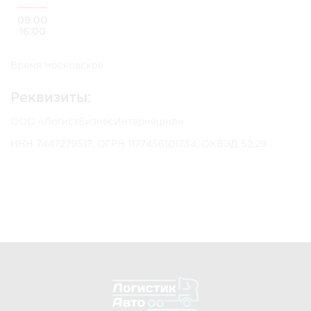
09:00
16:00
Время московское
Реквизиты:
ООО «ЛогистБизнесИнтернешнл»
ИНН 7447279517, ОГРН 1177456101734, ОКВЭД 52.29