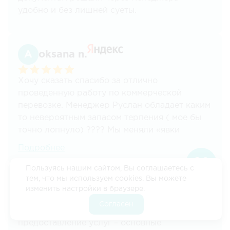
удобно и без лишней суеты.
oksana n.
Хочу сказать спасибо за отлично
проведенную работу по коммерческой
перевозке. Менеджер Руслан обладает каким
то невероятным запасом терпения ( мое бы
точно лопнуло) ???? Мы меняли «явки
-пароли» по техническим причинам и тем не
Подробнее
менее все было проведено и быстро
профессионально и качественно.
Пользуясь нашим сайтом, Вы соглашаетесь с
тем, что мы используем cookies. Вы можете
Рекомендую.
Влада Борисова
изменить настройки в браузере.
Согласен
Ответственное отношение и оперативное
предоставление услуг – основные