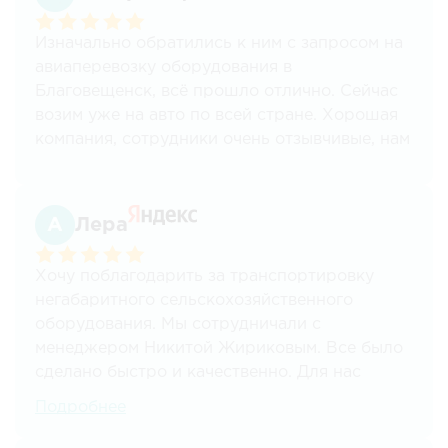
направлениям из Москвы в другие регионы,
разным тоннажем, начиная от 100кг и
Изначально обратились к ним с запросом на
заканчивая 20ти тонными фурами, а также
авиаперевозку оборудования в
различным видом продукции ( в основном
Благовещенск, всё прошло отлично. Сейчас
жидкость). Учитывая особенность нашей
возим уже на авто по всей стране. Хорошая
продукции все сроки поставки соблюдаются
компания, сотрудники очень отзывчивые, нам
на 100%, и ни разу не было каких либо
всё нравится.
"неприятностей".
Отдельная благодарность с самого начала
Лера
сотрудничества, Кириллу Короткову.
Хочу поблагодарить за транспортировку
Всем рекомендуем!!!
негабаритного сельскохозяйственного
оборудования. Мы сотрудничали с
менеджером Никитой Жириковым. Все было
сделано быстро и качественно. Для нас
важным преимуществом стало наличие
Подробнее
работы с НДС.