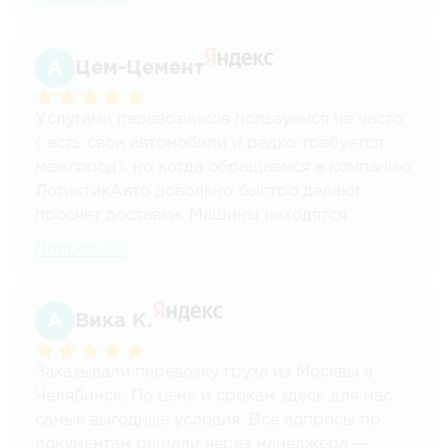
своевременная доставка груза в отличном
виде.
Цем-Цемент
Услугами перевозчиков пользуемся не часто
( есть свои автомобили и редко требуется
межгород), но когда обращаемся в компанию
ЛогистикАвто довольно быстро делают
просчет доставки. Машины находятся
быстро, менеджеры всегда на связи.
Подробнее
Стоимость перевозки тоже устраивает.
Проблем не возникало. всегда стараются
идти на встречу.
Вика К.
Заказывали перевозку груза из Москвы в
Челябинск. По цене и срокам здесь для нас
самые выгодные условия. Все вопросы по
документам решали через менеджера —