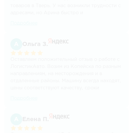
товаров в Тверь. У нас возникли трудности с
адресами, но Арина быстро и
профессионально справилась с ситуацией.
Подробнее
Доставка была осуществлена даже быстрее,
чем мы ожидали. Приятно сотрудничать с
такими квалифицированными специалистами.
Ольга З.
Безусловно, рекомендуем!
Оставляем положительный отзыв о работе с
ЛогистикАвто. Возим из Копейска по разным
направлениям, на месторождения и в
отдаленные районы. Машину всегда находят,
цены соответствуют качеству, сроки
соблюдаются. Для нас это ключевые
Подробнее
моменты. Спасибо! Планируем и дальше
пользоваться вашими услугами.
Елена П.